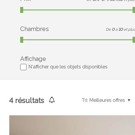
Chambres
De
0
à
10
et plu
Affichage
N'afficher que les objets disponibles
4
résultats
Tri:
Meilleures offres