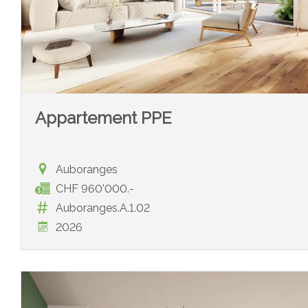
Appartement PPE
Auboranges
CHF 960'000.-
Auboranges.A.1.02
2026