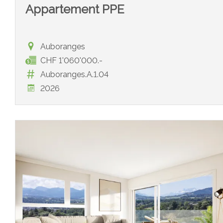
Appartement PPE
Auboranges
CHF 1'060'000.-
Auboranges.A.1.04
2026