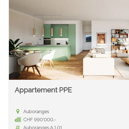
Appartement PPE
Auboranges
CHF 990'000.-
Auboranges.A.1.01