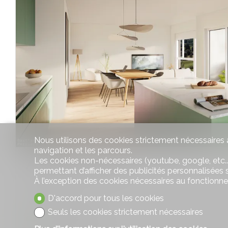
Nous utilisons des cookies strictement nécessaires a
navigation et les parcours.
Les cookies non-nécessaires (youtube, google, etc..
Appartement PPE
permettant d’afficher des publicités personnalisées su
À l’exception des cookies nécessaires au fonctionn
D'accord pour tous les cookies
Auboranges
Seuls les cookies strictement nécessaires
CHF 1'075'000.-