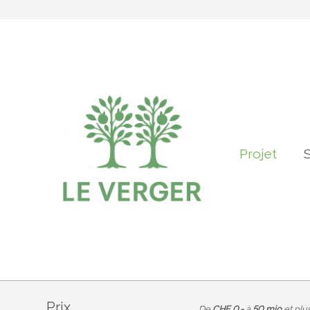
Projet
S
Prix
De
CHF 0.-
à
50 mio
et plu