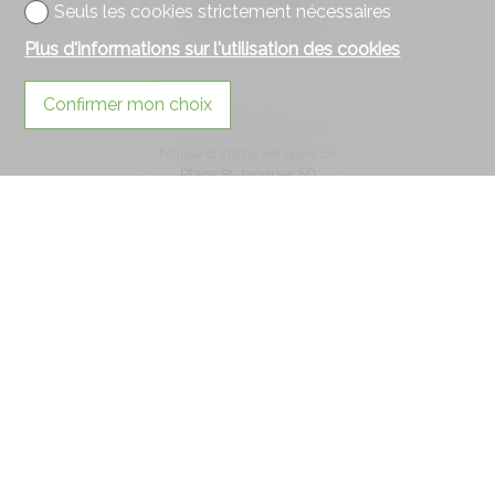
Seuls les cookies strictement nécessaires
Plus d'informations sur l'utilisation des cookies
Confirmer mon choix
Contactez-nous
Maillard ImmoServices SA
Place St-Jacques 50
1680 Romont
Tél.
026 656 11 11
promotion@maillardimmo.ch
Restez connecté
Ne laissez aucun bien vous échapper, inscrivez-vous
gratuitement.
S'abonner
®
Logiciel Immomig
2004-2026 par IMMOMIG SA | Tous droits réservés |