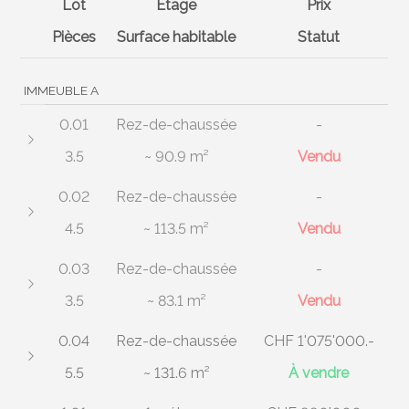
Lot
Étage
Prix
Pièces
Surface habitable
Statut
IMMEUBLE A
0.01
Rez-de-chaussée
-
3.5
~ 90.9 m²
Vendu
0.02
Rez-de-chaussée
-
4.5
~ 113.5 m²
Vendu
0.03
Rez-de-chaussée
-
3.5
~ 83.1 m²
Vendu
0.04
Rez-de-chaussée
CHF 1'075'000.-
5.5
~ 131.6 m²
À vendre