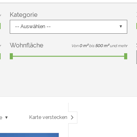
Kategorie
r
-- Auswählen --
Wohnfläche
r
Von
0 m²
bis
500 m²
und mehr
Karte verstecken
e