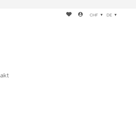
CHF
DE
akt